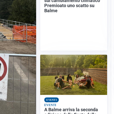
sul cambiamento climatico
Premioato uno scatto su
Balme
EVENTI
EVENTI
A Balme arriva la seconda