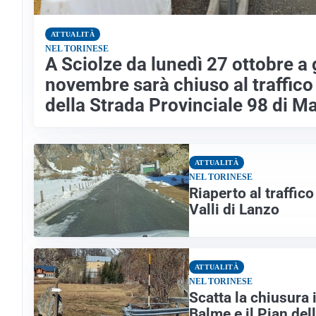
ATTUALITÀ
NEL TORINESE
A Sciolze da lunedì 27 ottobre a 
novembre sarà chiuso al traffico 
della Strada Provinciale 98 di M
ATTUALITÀ
NEL TORINESE
Riaperto al traffico
Valli di Lanzo
ATTUALITÀ
NEL TORINESE
Scatta la chiusura i
Balme e il Pian de