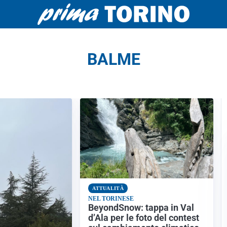
BALME
ATTUALITÀ
NEL TORINESE
BeyondSnow: tappa in Val
d’Ala per le foto del contest