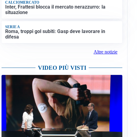
CALCIOMERCATO
Inter, Frattesi blocca il mercato nerazzurro: la
situazione
SERIE A
Roma, troppi gol subiti: Gasp deve lavorare in
difesa
Altre notizie
VIDEO PIÙ VISTI