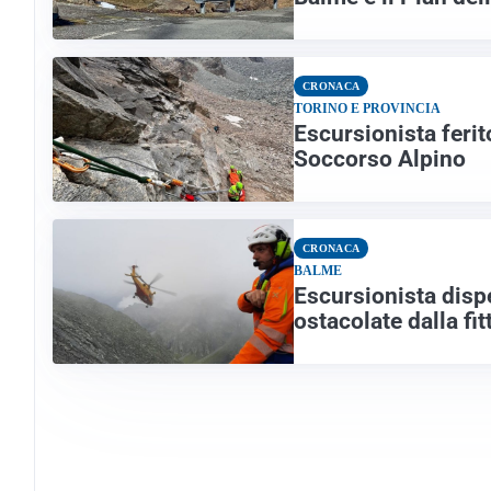
CRONACA
TORINO E PROVINCIA
Escursionista ferit
Soccorso Alpino
CRONACA
BALME
Escursionista disp
ostacolate dalla fi