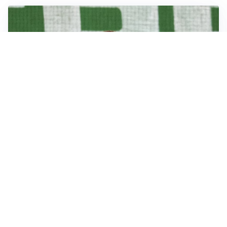
L'OPPORTUNITÀ
Juventus, occasione Trubin: il Benfica apre alla
cessione?
LE PAROLE
Amorim: “Il Milan deve puntare allo scudetto”
LE PAROLE
Bremer giura fedeltà: “Non ho mai chiesto di lasciare