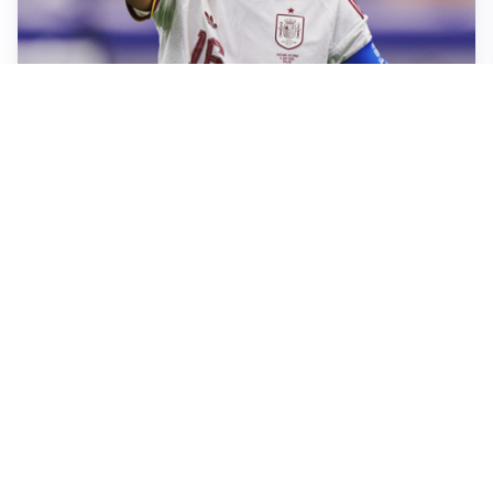
AFFARE IN CHIUSURA
Barcellona, colpo Rodri: battuto il Real Madrid
MOTIVATO
Douglas Luiz dice no all’Everton e punta sulla
Juventus
RIENTRO A RILENTO
Alcaraz, US Open lontano: la corsa contro il tempo
continua
RINNOVO VICINO
Inter, Dimarco verso il rinnovo fino al 2030
Altre notizie
VIDEO PIÙ VISTI