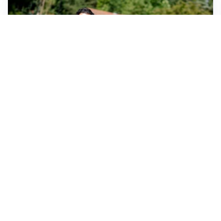
SERIE A
Milan, quanto lavoro per Amorim: il campo parla
chiaro
LE PAROLE
Milan, Amorim: “Sapevamo delle difficoltà, faremo
delle scelte”