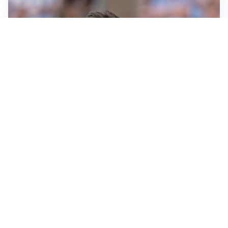
IL NOME NUOVO
Napoli, Musso resta un’opzione per la porta
TITOLARE IN CAMPIONATO
Inter, tocca a Pio Esposito: Chivu gli affida l’attacco
LE PAROLE
Spalletti prepara la Juve: “Con l’Inter servirà essere
squadra”