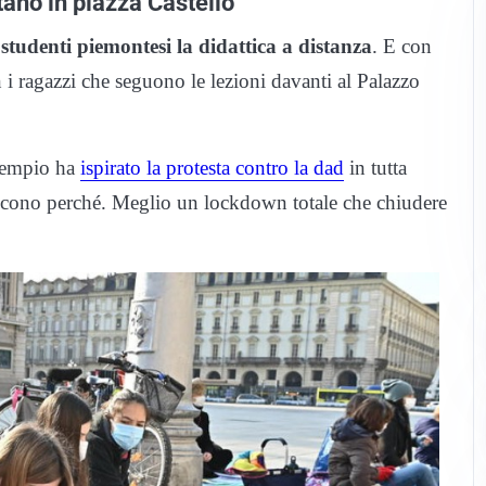
tano in piazza Castello
i
studenti piemontesi la didattica a distanza
. E con
n i ragazzi che seguono le lezioni davanti al Palazzo
esempio ha
ispirato la protesta contro la dad
in tutta
dicono perché. Meglio un lockdown totale che chiudere