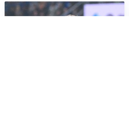
L'INTRIGO
Frattesi-Juve, il mercato resta un gioco di incastri
IL FAVORITO
Inter, Diaby è ora il favorito per la fascia destra
PUNTE IN MOVIMENTO
Effetto domino in attacco: Bologna, Fiorentina e
Parma si muovono