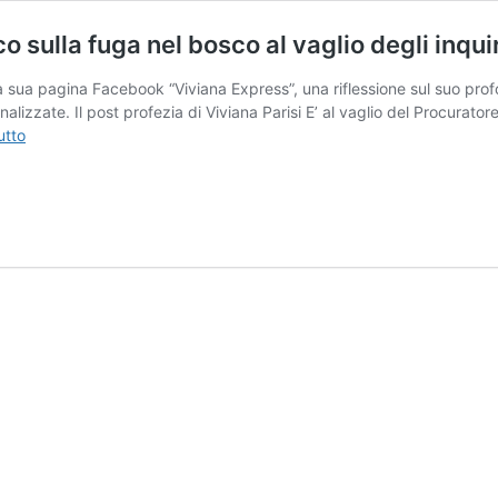
co sulla fuga nel bosco al vaglio degli inqui
a sua pagina Facebook “Viviana Express”, una riflessione sul suo pro
lizzate. Il post profezia di Viviana Parisi E’ al vaglio del Procuratore
Viviana
utto
Parisi:
l’inquietante
post
profetico
sulla
fuga
nel
bosco
al
vaglio
degli
inquirenti