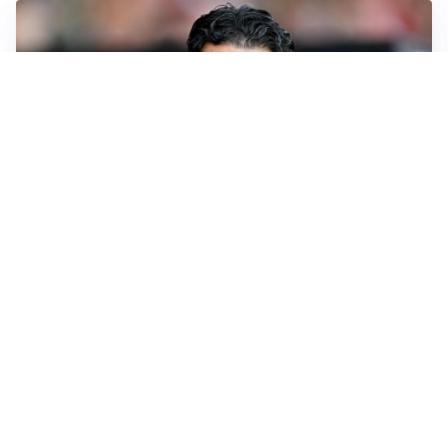
AMICHEVOLI
Il Milan crolla contro il Chelsea: 3-0 e prima sconfitta
per Amorim
AMICHEVOLI
Inter, Chivu soddisfatto: “Buona prova, non esistono
gerarchie”
AMICHEVOLI