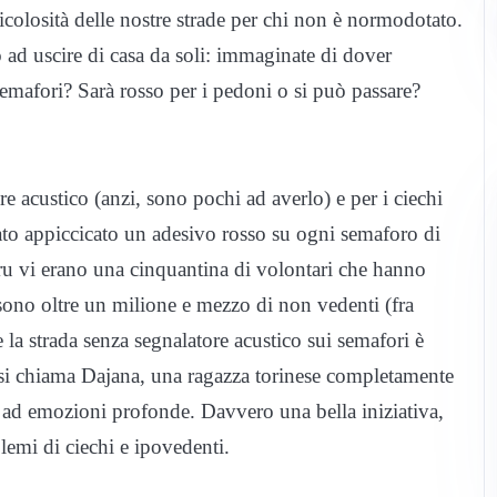
ericolosità delle nostre strade per chi non è normodotato.
 ad uscire di casa da soli: immaginate di dover
 semafori? Sarà rosso per i pedoni o si può passare?
e acustico (anzi, sono pochi ad averlo) e per i ciechi
stato appiccicato un adesivo rosso su ogni semaforo di
ru vi erano una cinquantina di volontari che hanno
ci sono oltre un milione e mezzo di non vedenti (fra
e la strada senza segnalatore acustico sui semafori è
 si chiama Dajana, una ragazza torinese completamente
 ad emozioni profonde. Davvero una bella iniziativa,
blemi di ciechi e ipovedenti.