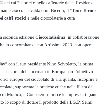
e®
nei caffè storici o nelle caffetterie delle Residenze
umante cioccolata calda o un Bicerin, il “
Tour Torino
ei caffè storici
e nelle cioccolaterie a cura
 la seconda edizione
Cioccolatissima
, in collaborazione
che in concomitanza con Artissima 2023, con opere a
y” con il suo presidente Nino Scivoletto, la prima
ne e la storia del cioccolato in Europa con l’obiettivo
rici europei del cioccolato di alta qualità, riscoprire e
colato, supportare le pratiche etiche nella filiera del
 di Modica, il Consorzio riunisce le imprese artigiane
to lo scopo di dotare il prodotto della
I.G.P.
Selmi