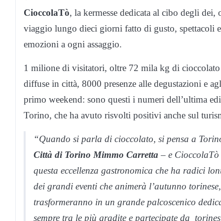
CioccolaTò
, la kermesse dedicata al cibo degli dei,
viaggio lungo dieci giorni fatto di gusto, spettacoli e
emozioni a ogni assaggio.
1 milione di visitatori, oltre 72 mila kg di cioccolat
diffuse in città, 8000 presenze alle degustazioni e 
primo weekend: sono questi i numeri dell’ultima ed
Torino, che ha avuto risvolti positivi anche sul turi
“Quando si parla di cioccolato, si pensa a Tori
Città di Torino Mimmo Carretta
– e CioccolaTò è
questa eccellenza gastronomica che ha radici lont
dei grandi eventi che animerà l’autunno torinese, c
trasformeranno in un grande palcoscenico dedica
sempre tra le più gradite e partecipate da torines