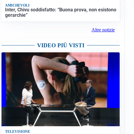
AMICHEVOLI
Inter, Chivu soddisfatto: “Buona prova, non esistono
gerarchie”
Altre notizie
VIDEO PIÙ VISTI
TELEVISIONE