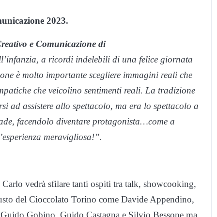
municazione 2023.
Creativo e Comunicazione di
l’infanzia, a ricordi indelebili di una felice giornata
ione è molto importante scegliere immagini reali che
atiche che veicolino sentimenti reali. La tradizione
rsi ad assistere allo spettacolo, ma era lo spettacolo a
strade, facendolo diventare protagonista…come a
n’esperienza meravigliosa!”.
Carlo vedrà sfilare tanti ospiti tra talk, showcooking,
l Gusto del Cioccolato Torino come Davide Appendino,
me Guido Gobino, Guido Castagna e Silvio Bessone ma