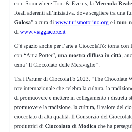
con Somewhere Tour & Events, la
Merenda Real
Reali aderenti all’iniziativa, dove scegliere tra una f
Golosa
” a cura di
www.turismotorino.org
e
i tour n
di
www.viaggiacorte.it
C’è spazio anche per l’arte a CioccolaTò: torna con
con “Art a Porter”,
una mostra diffusa in città
, an
tema “Il Cioccolato delle Meraviglie’’.
Tra i Partner di CioccolaTò 2023, “The Chocolate Wa
rete internazionale che celebra la cultura, la tradizio
di promuovere e mettere in collegamento i distretti sto
promuovere la tradizione, la cultura, il valore del cioc
cioccolato di alta qualità
.
Il Consorzio del Cioccolato
produttrici di
Cioccolato di Modica
che ha persegui