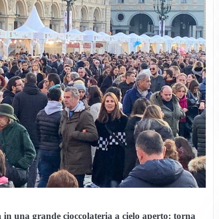
in una grande cioccolateria a cielo aperto:
torna