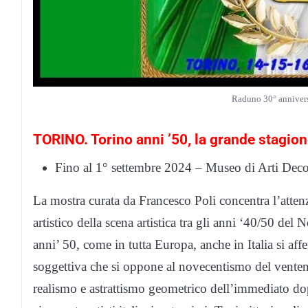
Raduno 30° annivers
TORINO. Torino anni ’50, la grande stagion
Fino al 1° settembre 2024 – Museo di Arti Deco
La mostra curata da Francesco Poli concentra l’atte
artistico della scena artistica tra gli anni ‘40/50 de
anni’ 50, come in tutta Europa, anche in Italia si af
soggettiva che si oppone al novecentismo del ventenni
realismo e astrattismo geometrico dell’immediato dop