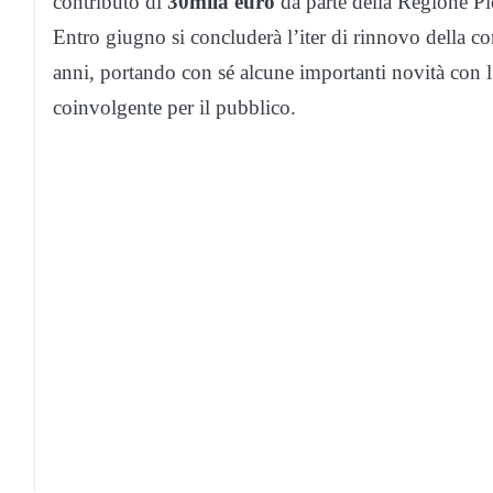
contributo di
30mila euro
da parte della Regione P
Entro giugno si concluderà l’iter di rinnovo della c
anni, portando con sé alcune importanti novità con l
coinvolgente per il pubblico.