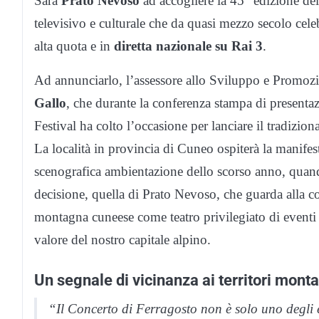
Sarà
Prato Nevoso
ad accogliere la 45° edizione de
televisivo e culturale che da quasi mezzo secolo cel
alta quota e in
diretta nazionale su Rai 3
.
Ad annunciarlo, l’assessore allo Sviluppo e Promo
Gallo
, che durante la conferenza stampa di presenta
Festival ha colto l’occasione per lanciare il tradizio
La località in provincia di Cuneo ospiterà la manifesta
scenografica ambientazione dello scorso anno, quand
decisione, quella di Prato Nevoso, che guarda alla c
montagna cuneese come teatro privilegiato di eventi c
valore del nostro capitale alpino.
Un segnale di vicinanza ai territori monta
“Il Concerto di Ferragosto non è solo uno degli ev