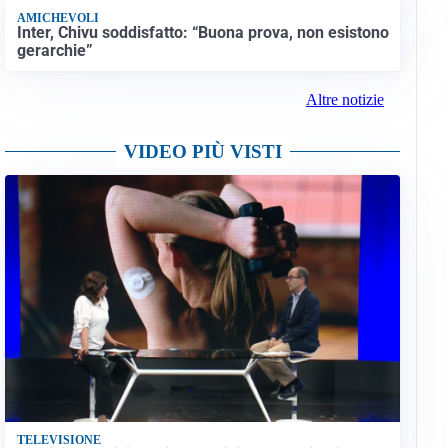
AMICHEVOLI
Inter, Chivu soddisfatto: “Buona prova, non esistono
gerarchie”
Altre notizie
VIDEO PIÙ VISTI
TELEVISIONE