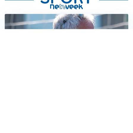
LA NOVITÀ
Le regole di Mourinho al Real
MERCATO JUVE
La Juventus vuole Suzuki, ma il Psg è avanti