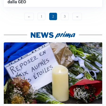
dalla GEO
←
1
2
3
→