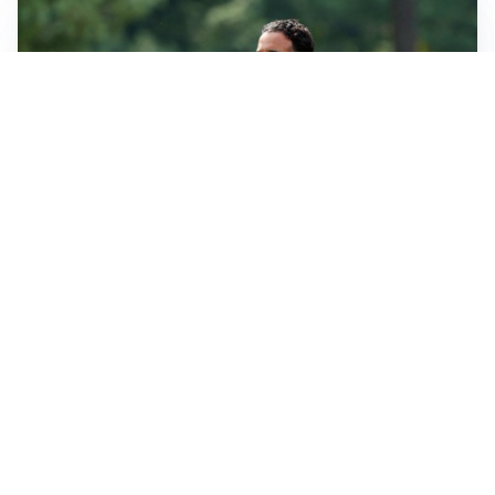
LE PAROLE
Milan, Amorim: “Sapevamo delle difficoltà, faremo
delle scelte”
LE PAROLE
Juventus, Spalletti soddisfatto: “I nuovi? Li ho visti
molto bene”
AMICHEVOLI