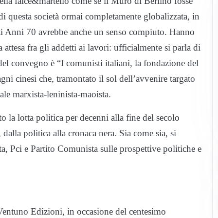
della falce&martello come se il Muro di Berlino fosse
o di questa società ormai completamente globalizzata, in
anti Anni 70 avrebbe anche un senso compiuto. Hanno
tesa fra gli addetti ai lavori: ufficialmente si parla di
del convegno è “I comunisti italiani, la fondazione del
gni cinesi che, tramontato il sol dell’avvenire targato
ale marxista-leninista-maoista.
la lotta politica per decenni alla fine del secolo
alla politica alla cronaca nera. Sia come sia, si
, Pci e Partito Comunista sulle prospettive politiche e
Ventuno Edizioni, in occasione del centesimo