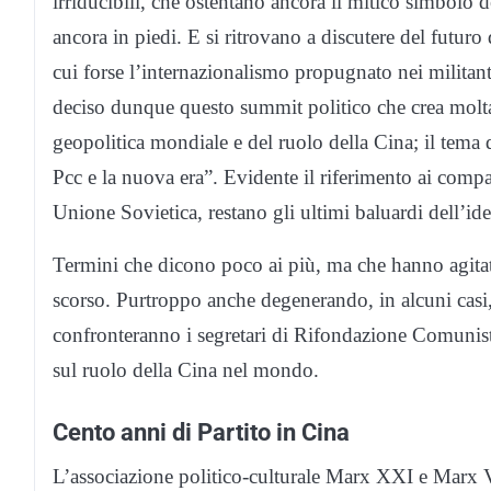
irriducibili, che ostentano ancora il mitico simbolo 
ancora in piedi. E si ritrovano a discutere del futur
cui forse l’internazionalismo propugnato nei milit
deciso dunque questo summit politico che crea molta at
geopolitica mondiale e del ruolo della Cina; il tema 
Pcc e la nuova era”. Evidente il riferimento ai compa
Unione Sovietica, restano gli ultimi baluardi dell’ide
Termini che dicono poco ai più, ma che hanno agitato 
scorso. Purtroppo anche degenerando, in alcuni casi, d
confronteranno i segretari di Rifondazione Comunista
sul ruolo della Cina nel mondo.
Cento anni di Partito in Cina
L’associazione politico-culturale Marx XXI e Marx 