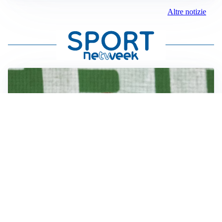
Altre notizie
L'OPPORTUNITÀ
Juventus, occasione Trubin: il Benfica apre alla
cessione?