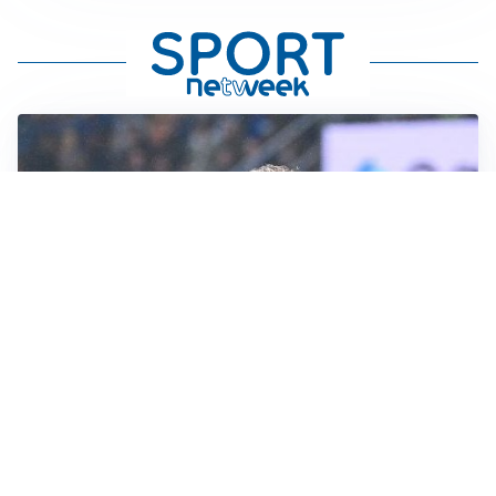
CALCIOMERCATO
Inter, Frattesi blocca il mercato nerazzurro: la
situazione