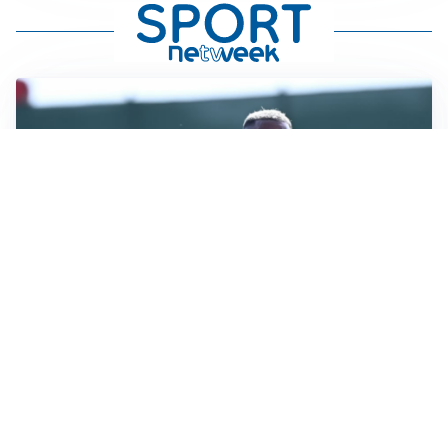
LA VOCE
Napoli, spunta Gabriel Jesus: tutto dipende da Lukaku
LA NUOVA ITALIA
Italia, ufficiale lo staff di Mancini: c’è anche Bonucci