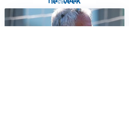
LA NOVITÀ
Le regole di Mourinho al Real
MERCATO JUVE
La Juventus vuole Suzuki, ma il Psg è avanti
CALCIOMERCATO
Inter, Frattesi blocca il mercato nerazzurro: la