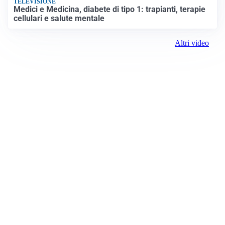
TELEVISIONE
Medici e Medicina, diabete di tipo 1: trapianti, terapie
cellulari e salute mentale
Altri video
Prima Torino
Registrazione tribunale:
Ivrea 2999/2021 11/25/2021
ROC:
15381
Direttore responsabile:
Piera Savio