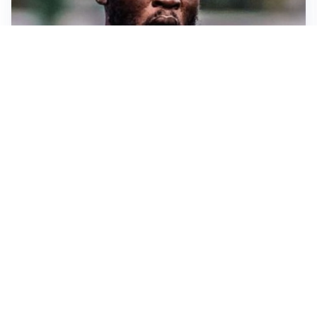
TORMENTONE
Lukaku, stavolta la rottura è definitiva
L'ALLARME
Sassuolo, l’allarme di Aquilani: “Non ho difensori, ma
mi fido della società”
CASO INFANTINO
La Fifa sta con Infantino ma ammette: “Che errore
l’apertura ai privati”
LA SVOLTA
Il Besiktas conferma: “Stiamo lavorando e parlando