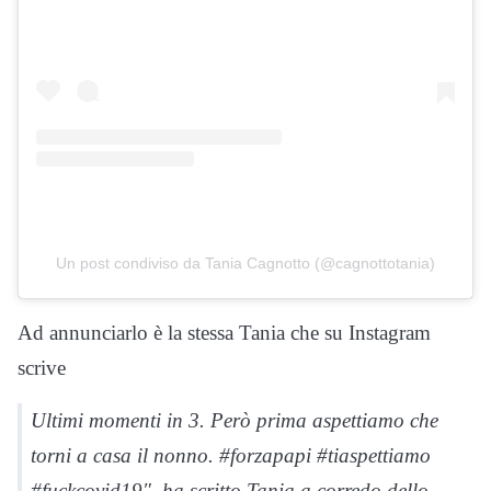
Un post condiviso da Tania Cagnotto (@cagnottotania)
Ad annunciarlo è la stessa Tania che su Instagram
scrive
Ultimi momenti in 3. Però prima aspettiamo che
torni a casa il nonno. #forzapapi #tiaspettiamo
#fuckcovid19″, ha scritto Tania a corredo dello