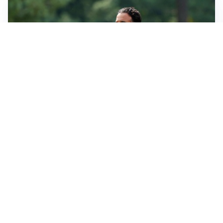
LE PAROLE
Amorim: “Il Milan deve puntare allo scudetto”
LE PAROLE
Bremer giura fedeltà: “Non ho mai chiesto di lasciare
la Juve”
IN DUBBIO
Sinner, ginocchio sotto osservazione: Cincinnati resta
in dubbio