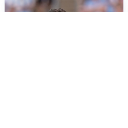
IL NOME NUOVO
Napoli, Musso resta un’opzione per la porta
TITOLARE IN CAMPIONATO
Inter, tocca a Pio Esposito: Chivu gli affida l’attacco
LE PAROLE
Spalletti prepara la Juve: “Con l’Inter servirà essere
squadra”