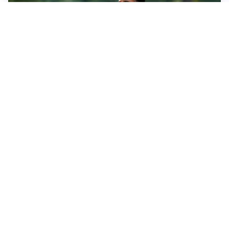
LE PAROLE
Milan, Amorim: “Sapevamo delle difficoltà, faremo
delle scelte”
LE PAROLE
Juventus, Spalletti soddisfatto: “I nuovi? Li ho visti
molto bene”
AMICHEVOLI
Il Milan crolla contro il Chelsea: 3-0 e prima sconfitta
per Amorim