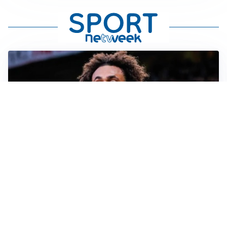
JUVENTUS
Juve, vendere per comprare: Spalletti aspetta nuovi
rinforzi