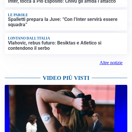
Inter, tocca a Pio Esposito: Chivu gli affida l’attacco
LE PAROLE
Spalletti prepara la Juve: “Con l’Inter servirà essere
squadra”
LONTANO DALL'ITALIA
Vlahovic, rebus futuro: Besiktas e Atletico si
contendono il serbo
Altre notizie
VIDEO PIÙ VISTI