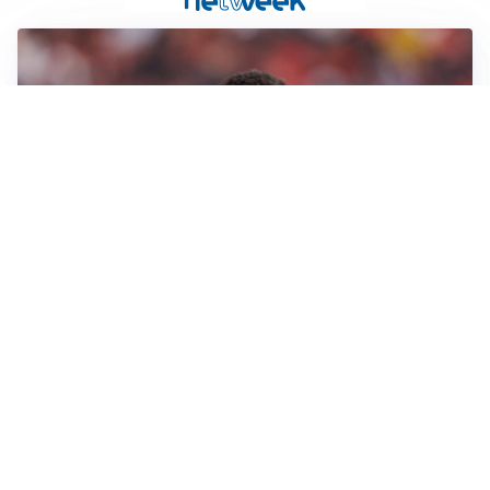
AFFARE IN CHIUSURA
Barcellona, colpo Rodri: battuto il Real Madrid
MOTIVATO
Douglas Luiz dice no all’Everton e punta sulla
Juventus
RIENTRO A RILENTO