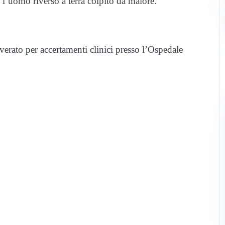
 l’uomo riverso a terra colpito da malore.
overato per accertamenti clinici presso l’Ospedale