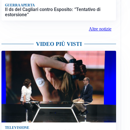
GUERRA APERTA
Il ds del Cagliari contro Esposito: “Tentativo di
estorsione”
Altre notizie
VIDEO PIÙ VISTI
TELEVISIONE