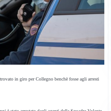
trovato in giro per Collegno benchè fosse agli arresti
nni è stato arrestato dagli agenti della Squadra Volante