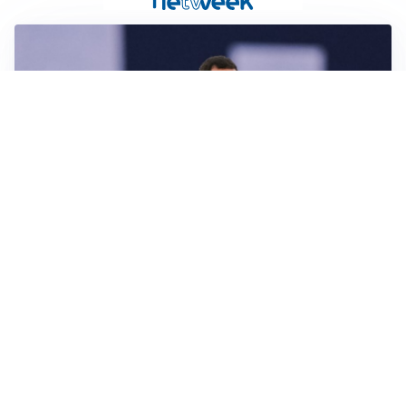
CALCIOMERCATO
Milan, ufficiale la risoluzione di Bennacer: il
comunicato
AMICHEVOLI
Milan, altro test per Amorim: le possibili scelte per il
Chelsea