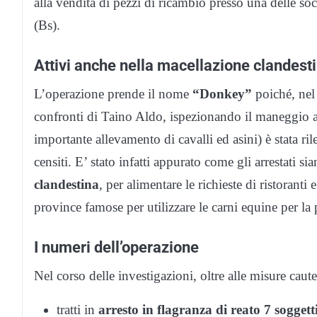
alla vendita di pezzi di ricambio presso una delle soc
(Bs).
Attivi anche nella macellazione clandest
L’operazione prende il nome
“Donkey”
poiché, nel
confronti di Taino Aldo, ispezionando il maneggio at
importante allevamento di cavalli ed asini) è stata ril
censiti. E’ stato infatti appurato come gli arrestati si
clandestina
, per alimentare le richieste di ristoranti
province famose per utilizzare le carni equine per la p
I numeri dell’operazione
Nel corso delle investigazioni, oltre alle misure caute
tratti in
arresto in flagranza di reato 7 soggetti 