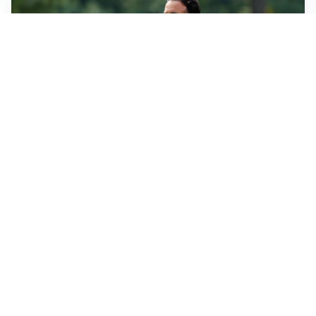
LE PAROLE
Milan, Amorim: “Sapevamo delle difficoltà, faremo
delle scelte”
LE PAROLE
Juventus, Spalletti soddisfatto: “I nuovi? Li ho visti
molto bene”
AMICHEVOLI
Il Milan crolla contro il Chelsea: 3-0 e prima sconfitta
per Amorim