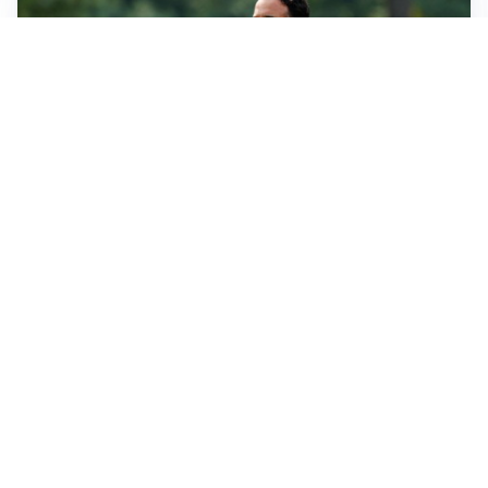
LE PAROLE
Milan, Amorim: “Sapevamo delle difficoltà, faremo
delle scelte”
LE PAROLE
Juventus, Spalletti soddisfatto: “I nuovi? Li ho visti
molto bene”
AMICHEVOLI
Il Milan crolla contro il Chelsea: 3-0 e prima sconfitta
per Amorim