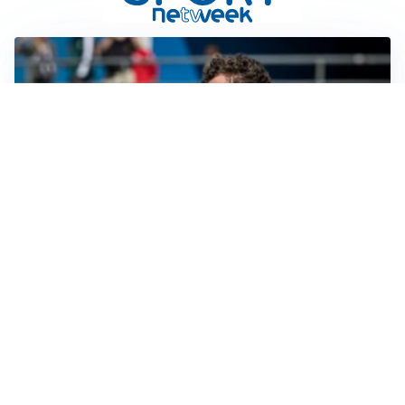
GUERRA APERTA
Il ds del Cagliari contro Esposito: “Tentativo di
estorsione”
LA NOVITÀ
Sinner pensa a una nuova visita medica