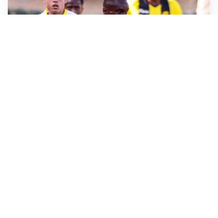
IL FAVORITO
Inter, Diaby è ora il favorito per la fascia destra
PUNTE IN MOVIMENTO
Effetto domino in attacco: Bologna, Fiorentina e
Parma si muovono
LE PAROLE
Jashari cambia pagina: “Con Amorim aria nuova al
Milan”