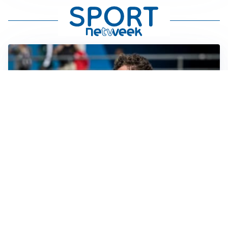
CALCIOMERCATO
Cagliari, il caso Esposito continua. Intanto arriva
Maldini