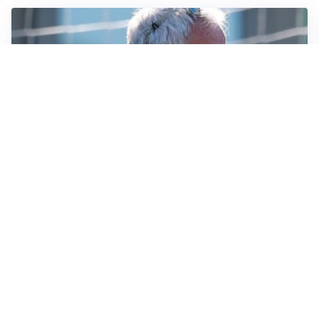
LA NOVITÀ
Le regole di Mourinho al Real
MERCATO JUVE
La Juventus vuole Suzuki, ma il Psg è avanti
CALCIOMERCATO
Inter, Frattesi blocca il mercato nerazzurro: la
situazione