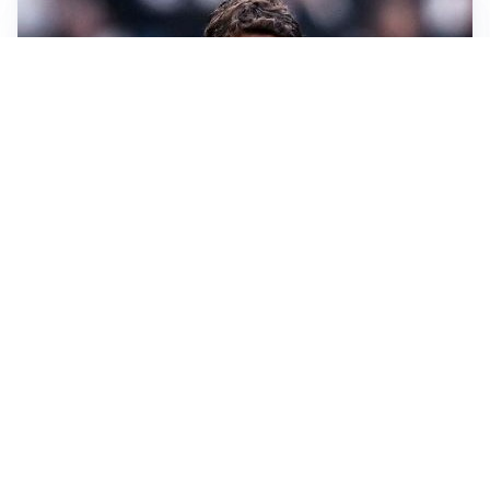
LONTANO DALL'ITALIA
Vlahovic, rebus futuro: Besiktas e Atletico si
contendono il serbo
TENSIONE NELL'ARIA
Roma, il caso Gasperini e il rebus del trequartista
LE PAROLE