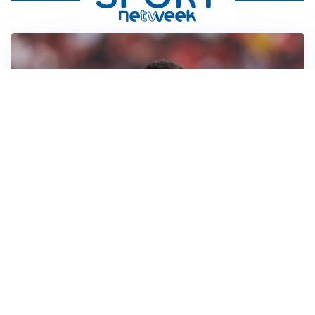
AFFARE IN CHIUSURA
Barcellona, colpo Rodri: battuto il Real Madrid
MOTIVATO
Douglas Luiz dice no all’Everton e punta sulla
Juventus