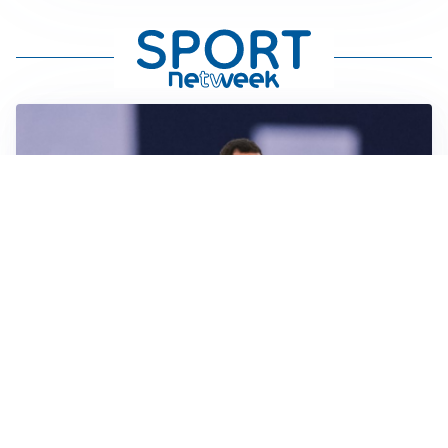
CALCIOMERCATO
Milan, ufficiale la risoluzione di Bennacer: il
comunicato