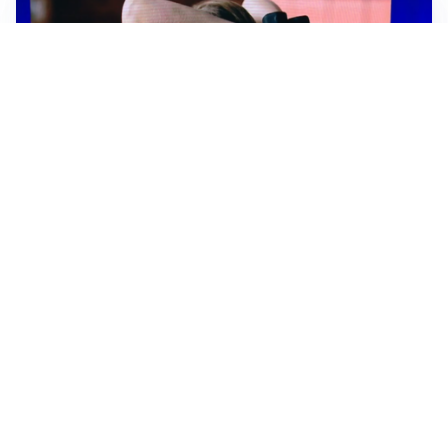
TELEVISIONE
Medici e Medicina, diabete di tipo 1: trapianti, terapie
cellulari e salute mentale
Altri video
Prima Torino