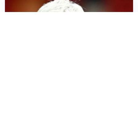
SERIE A
Roma, troppi gol subiti: Gasp deve lavorare in difesa
SERIE A
Milan, quanto lavoro per Amorim: il campo parla
chiaro
LE PAROLE
Milan, Amorim: “Sapevamo delle difficoltà, faremo
delle scelte”