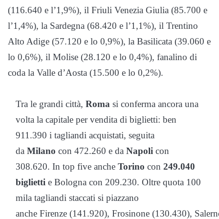
(116.640 e l’1,9%), il Friuli Venezia Giulia (85.700 e
l’1,4%), la Sardegna (68.420 e l’1,1%), il Trentino
Alto Adige (57.120 e lo 0,9%), la Basilicata (39.060 e
lo 0,6%), il Molise (28.120 e lo 0,4%), fanalino di
coda la Valle d’Aosta (15.500 e lo 0,2%).
Tra le grandi città,
Roma
si conferma ancora una
volta la capitale per vendita di biglietti: ben
911.390 i tagliandi acquistati, seguita
da
Milano
con 472.260 e da
Napoli
con
308.620. In top five anche
Torino
con
249.040
biglietti
e Bologna con 209.230. Oltre quota 100
mila tagliandi staccati si piazzano
anche Firenze (141.920), Frosinone (130.430), Saler