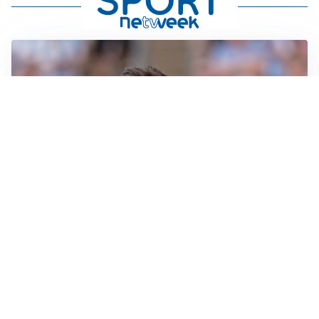
IL NOME NUOVO
Napoli, Musso resta un’opzione per la porta
TITOLARE IN CAMPIONATO
Inter, tocca a Pio Esposito: Chivu gli affida l’attacco