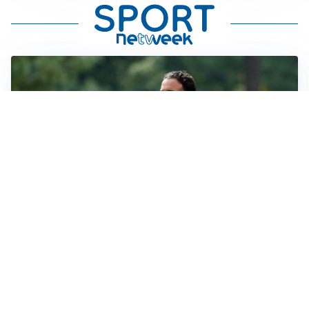
LE PAROLE
Milan, Amorim: “Sapevamo delle difficoltà, faremo
delle scelte”
LE PAROLE