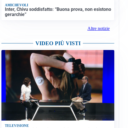
AMICHEVOLI
Inter, Chivu soddisfatto: “Buona prova, non esistono
gerarchie”
Altre notizie
VIDEO PIÙ VISTI
TELEVISIONE