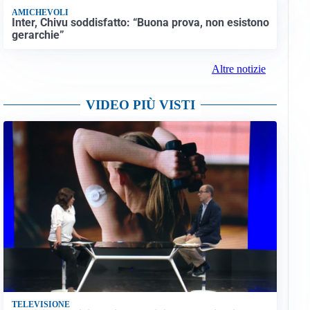
AMICHEVOLI
Inter, Chivu soddisfatto: “Buona prova, non esistono
gerarchie”
Altre notizie
VIDEO PIÙ VISTI
TELEVISIONE