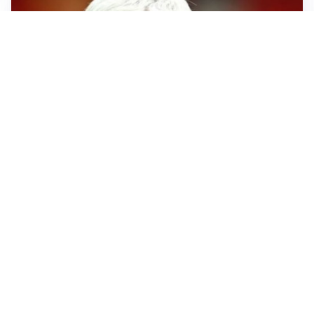
SERIE A
Roma, troppi gol subiti: Gasp deve lavorare in difesa
SERIE A
Milan, quanto lavoro per Amorim: il campo parla
chiaro
LE PAROLE
Milan, Amorim: “Sapevamo delle difficoltà, faremo
delle scelte”