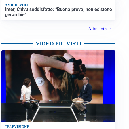
AMICHEVOLI
Inter, Chivu soddisfatto: “Buona prova, non esistono
gerarchie”
Altre notizie
VIDEO PIÙ VISTI
TELEVISIONE