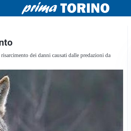
nto
risarcimento dei danni causati dalle predazioni da